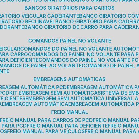
BANCOS GIRATÓRIOS PARA CARROS
IRATÓRIO VEICULAR CADEIRANTE
BANCO GIRATÓRIO CO
GIRATÓRIO RECLINÁVEL
BANCO GIRATÓRIO PARA CADEIR
ADEIRANTE
BANCO GIRATÓRIO DE CARRO PARA CADEIRA
COMANDOS PAINEL NO VOLANTE
EICULAR
COMANDOS DO PAINEL NO VOLANTE AUTOMO
PARA CARRO
COMANDOS DO PAINEL NO VOLANTE PARA 
ARA DEFICIENTE
COMANDOS DO PAINEL NO VOLANTE P
OMANDOS DE PAINEL AO VOLANTE
COMANDO DE PAINEL
ANTE
EMBREAGENS AUTOMÁTICAS
BREAGEM AUTOMÁTICA PCD
EMBREAGEM AUTOMÁTICA P
 PCD
KIT EMBREAGEM SEMI AUTOMÁTICA
SISTEMA DE E
FICIENTES
EMBREAGEM SEMI AUTOMÁTICA UNIVERSAL A
A
EMBREAGEM AUTOMÁTICA
EMBREAGEM AUTOMÁTICA P
FREIO MANUAL
FREIO MANUAL PARA CARROS DE PCD
FREIO MANUAL PA
L PARA PCD
FREIO MANUAL PARA DEFICIENTE
FREIO MAN
COS
FREIO MANUAL PARA VEÍCULOS
FREIO MANUAL PARA