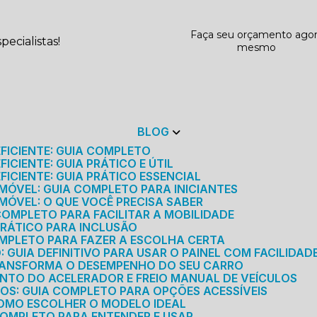
Faça seu orçamento ago
ecialistas!
mesmo
BLOG
EFICIENTE: GUIA COMPLETO
ICIENTE: GUIA PRÁTICO E ÚTIL
FICIENTE: GUIA PRÁTICO ESSENCIAL
MÓVEL: GUIA COMPLETO PARA INICIANTES
MÓVEL: O QUE VOCÊ PRECISA SABER
 COMPLETO PARA FACILITAR A MOBILIDADE
 PRÁTICO PARA INCLUSÃO
OMPLETO PARA FAZER A ESCOLHA CERTA
GUIA DEFINITIVO PARA USAR O PAINEL COM FACILIDAD
RANSFORMA O DESEMPENHO DO SEU CARRO
NTO DO ACELERADOR E FREIO MANUAL DE VEÍCULOS
ICOS: GUIA COMPLETO PARA OPÇÕES ACESSÍVEIS
COMO ESCOLHER O MODELO IDEAL
 COMPLETO PARA ENTENDER E USAR