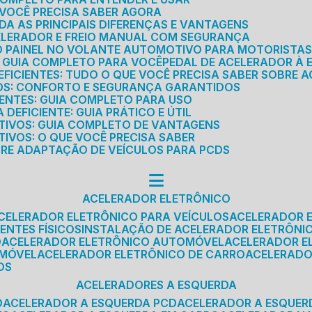
E VOCÊ PRECISA SABER AGORA
DA AS PRINCIPAIS DIFERENÇAS E VANTAGENS
ELERADOR E FREIO MANUAL COM SEGURANÇA
DO PAINEL NO VOLANTE AUTOMOTIVO PARA MOTORISTA
O GUIA COMPLETO PARA VOCÊ
PEDAL DE ACELERADOR À 
FICIENTES: TUDO O QUE VOCÊ PRECISA SABER SOBRE A
ROS: CONFORTO E SEGURANÇA GARANTIDOS
IENTES: GUIA COMPLETO PARA USO
DEFICIENTE: GUIA PRÁTICO E ÚTIL
TIVOS: GUIA COMPLETO DE VANTAGENS
IVOS: O QUE VOCÊ PRECISA SABER
BRE ADAPTAÇÃO DE VEÍCULOS PARA PCDS
ACELERADOR ELETRÔNICO
ACELERADOR ELETRÔNICO PARA VEÍCULOS
ACELERADOR 
ENTES FÍSICOS
INSTALAÇÃO DE ACELERADOR ELETRÔNI
O
ACELERADOR ELETRÔNICO AUTOMÓVEL
ACELERADOR E
OMÓVEL
ACELERADOR ELETRÔNICO DE CARRO
ACELERAD
OS
ACELERADORES A ESQUERDA
O
ACELERADOR A ESQUERDA PCD
ACELERADOR A ESQUE