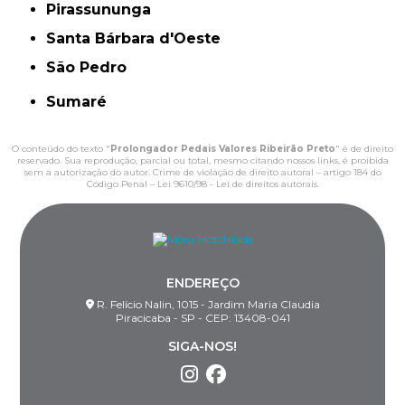
Pirassununga
Santa Bárbara d'Oeste
São Pedro
Sumaré
O conteúdo do texto "
Prolongador Pedais Valores Ribeirão Preto
" é de direito
reservado. Sua reprodução, parcial ou total, mesmo citando nossos links, é proibida
sem a autorização do autor. Crime de violação de direito autoral – artigo 184 do
Código Penal –
Lei 9610/98 - Lei de direitos autorais
.
ENDEREÇO
R. Felício Nalin, 1015 - Jardim Maria Claudia
Piracicaba - SP - CEP: 13408-041
SIGA-NOS!