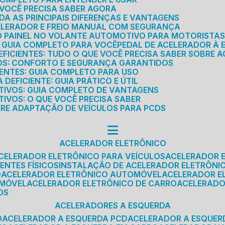
E VOCÊ PRECISA SABER AGORA
DA AS PRINCIPAIS DIFERENÇAS E VANTAGENS
ELERADOR E FREIO MANUAL COM SEGURANÇA
DO PAINEL NO VOLANTE AUTOMOTIVO PARA MOTORISTA
O GUIA COMPLETO PARA VOCÊ
PEDAL DE ACELERADOR À 
FICIENTES: TUDO O QUE VOCÊ PRECISA SABER SOBRE A
ROS: CONFORTO E SEGURANÇA GARANTIDOS
IENTES: GUIA COMPLETO PARA USO
DEFICIENTE: GUIA PRÁTICO E ÚTIL
TIVOS: GUIA COMPLETO DE VANTAGENS
IVOS: O QUE VOCÊ PRECISA SABER
BRE ADAPTAÇÃO DE VEÍCULOS PARA PCDS
ACELERADOR ELETRÔNICO
ACELERADOR ELETRÔNICO PARA VEÍCULOS
ACELERADOR 
ENTES FÍSICOS
INSTALAÇÃO DE ACELERADOR ELETRÔNI
O
ACELERADOR ELETRÔNICO AUTOMÓVEL
ACELERADOR E
OMÓVEL
ACELERADOR ELETRÔNICO DE CARRO
ACELERAD
OS
ACELERADORES A ESQUERDA
O
ACELERADOR A ESQUERDA PCD
ACELERADOR A ESQUE