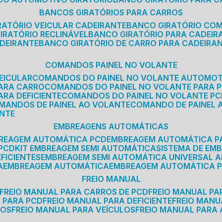
BANCOS GIRATÓRIOS PARA CARROS
IRATÓRIO VEICULAR CADEIRANTE
BANCO GIRATÓRIO CO
GIRATÓRIO RECLINÁVEL
BANCO GIRATÓRIO PARA CADEIR
ADEIRANTE
BANCO GIRATÓRIO DE CARRO PARA CADEIRA
COMANDOS PAINEL NO VOLANTE
EICULAR
COMANDOS DO PAINEL NO VOLANTE AUTOMO
PARA CARRO
COMANDOS DO PAINEL NO VOLANTE PARA 
ARA DEFICIENTE
COMANDOS DO PAINEL NO VOLANTE P
OMANDOS DE PAINEL AO VOLANTE
COMANDO DE PAINEL
ANTE
EMBREAGENS AUTOMÁTICAS
BREAGEM AUTOMÁTICA PCD
EMBREAGEM AUTOMÁTICA P
 PCD
KIT EMBREAGEM SEMI AUTOMÁTICA
SISTEMA DE E
FICIENTES
EMBREAGEM SEMI AUTOMÁTICA UNIVERSAL A
A
EMBREAGEM AUTOMÁTICA
EMBREAGEM AUTOMÁTICA P
FREIO MANUAL
FREIO MANUAL PARA CARROS DE PCD
FREIO MANUAL PA
L PARA PCD
FREIO MANUAL PARA DEFICIENTE
FREIO MAN
COS
FREIO MANUAL PARA VEÍCULOS
FREIO MANUAL PARA