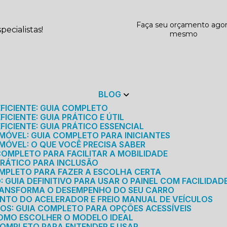
Faça seu orçamento ago
ecialistas!
mesmo
BLOG
EFICIENTE: GUIA COMPLETO
ICIENTE: GUIA PRÁTICO E ÚTIL
FICIENTE: GUIA PRÁTICO ESSENCIAL
MÓVEL: GUIA COMPLETO PARA INICIANTES
MÓVEL: O QUE VOCÊ PRECISA SABER
 COMPLETO PARA FACILITAR A MOBILIDADE
 PRÁTICO PARA INCLUSÃO
OMPLETO PARA FAZER A ESCOLHA CERTA
GUIA DEFINITIVO PARA USAR O PAINEL COM FACILIDAD
RANSFORMA O DESEMPENHO DO SEU CARRO
NTO DO ACELERADOR E FREIO MANUAL DE VEÍCULOS
ICOS: GUIA COMPLETO PARA OPÇÕES ACESSÍVEIS
COMO ESCOLHER O MODELO IDEAL
 COMPLETO PARA ENTENDER E USAR