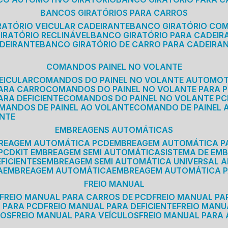
BANCOS GIRATÓRIOS PARA CARROS
IRATÓRIO VEICULAR CADEIRANTE
BANCO GIRATÓRIO CO
GIRATÓRIO RECLINÁVEL
BANCO GIRATÓRIO PARA CADEIR
ADEIRANTE
BANCO GIRATÓRIO DE CARRO PARA CADEIRA
COMANDOS PAINEL NO VOLANTE
EICULAR
COMANDOS DO PAINEL NO VOLANTE AUTOMO
PARA CARRO
COMANDOS DO PAINEL NO VOLANTE PARA 
ARA DEFICIENTE
COMANDOS DO PAINEL NO VOLANTE P
OMANDOS DE PAINEL AO VOLANTE
COMANDO DE PAINEL
ANTE
EMBREAGENS AUTOMÁTICAS
BREAGEM AUTOMÁTICA PCD
EMBREAGEM AUTOMÁTICA P
 PCD
KIT EMBREAGEM SEMI AUTOMÁTICA
SISTEMA DE E
FICIENTES
EMBREAGEM SEMI AUTOMÁTICA UNIVERSAL A
A
EMBREAGEM AUTOMÁTICA
EMBREAGEM AUTOMÁTICA P
FREIO MANUAL
FREIO MANUAL PARA CARROS DE PCD
FREIO MANUAL PA
L PARA PCD
FREIO MANUAL PARA DEFICIENTE
FREIO MAN
COS
FREIO MANUAL PARA VEÍCULOS
FREIO MANUAL PARA