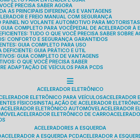
E VOCÊ PRECISA SABER AGORA
DA AS PRINCIPAIS DIFERENÇAS E VANTAGENS
ELERADOR E FREIO MANUAL COM SEGURANÇA
DO PAINEL NO VOLANTE AUTOMOTIVO PARA MOTORISTA
O GUIA COMPLETO PARA VOCÊ
PEDAL DE ACELERADOR À 
FICIENTES: TUDO O QUE VOCÊ PRECISA SABER SOBRE A
ROS: CONFORTO E SEGURANÇA GARANTIDOS
IENTES: GUIA COMPLETO PARA USO
DEFICIENTE: GUIA PRÁTICO E ÚTIL
TIVOS: GUIA COMPLETO DE VANTAGENS
IVOS: O QUE VOCÊ PRECISA SABER
BRE ADAPTAÇÃO DE VEÍCULOS PARA PCDS
ACELERADOR ELETRÔNICO
ACELERADOR ELETRÔNICO PARA VEÍCULOS
ACELERADOR 
ENTES FÍSICOS
INSTALAÇÃO DE ACELERADOR ELETRÔNI
O
ACELERADOR ELETRÔNICO AUTOMÓVEL
ACELERADOR E
OMÓVEL
ACELERADOR ELETRÔNICO DE CARRO
ACELERAD
OS
ACELERADORES A ESQUERDA
O
ACELERADOR A ESQUERDA PCD
ACELERADOR A ESQUE