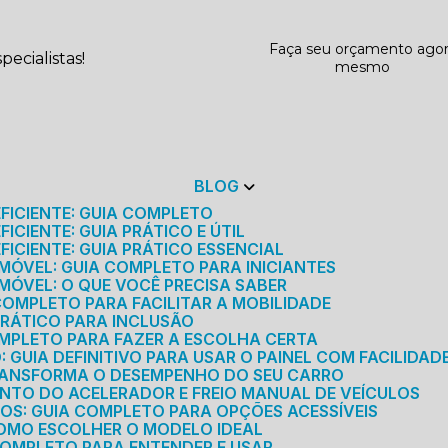
Faça seu orçamento ago
ecialistas!
mesmo
BLOG
EFICIENTE: GUIA COMPLETO
ICIENTE: GUIA PRÁTICO E ÚTIL
FICIENTE: GUIA PRÁTICO ESSENCIAL
MÓVEL: GUIA COMPLETO PARA INICIANTES
MÓVEL: O QUE VOCÊ PRECISA SABER
 COMPLETO PARA FACILITAR A MOBILIDADE
 PRÁTICO PARA INCLUSÃO
OMPLETO PARA FAZER A ESCOLHA CERTA
GUIA DEFINITIVO PARA USAR O PAINEL COM FACILIDAD
RANSFORMA O DESEMPENHO DO SEU CARRO
NTO DO ACELERADOR E FREIO MANUAL DE VEÍCULOS
ICOS: GUIA COMPLETO PARA OPÇÕES ACESSÍVEIS
COMO ESCOLHER O MODELO IDEAL
 COMPLETO PARA ENTENDER E USAR