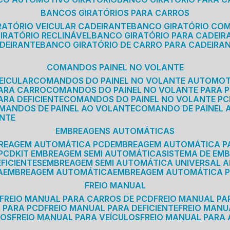
BANCOS GIRATÓRIOS PARA CARROS
IRATÓRIO VEICULAR CADEIRANTE
BANCO GIRATÓRIO CO
GIRATÓRIO RECLINÁVEL
BANCO GIRATÓRIO PARA CADEIR
ADEIRANTE
BANCO GIRATÓRIO DE CARRO PARA CADEIRA
COMANDOS PAINEL NO VOLANTE
EICULAR
COMANDOS DO PAINEL NO VOLANTE AUTOMO
PARA CARRO
COMANDOS DO PAINEL NO VOLANTE PARA 
ARA DEFICIENTE
COMANDOS DO PAINEL NO VOLANTE P
OMANDOS DE PAINEL AO VOLANTE
COMANDO DE PAINEL
ANTE
EMBREAGENS AUTOMÁTICAS
BREAGEM AUTOMÁTICA PCD
EMBREAGEM AUTOMÁTICA P
 PCD
KIT EMBREAGEM SEMI AUTOMÁTICA
SISTEMA DE E
FICIENTES
EMBREAGEM SEMI AUTOMÁTICA UNIVERSAL A
A
EMBREAGEM AUTOMÁTICA
EMBREAGEM AUTOMÁTICA P
FREIO MANUAL
FREIO MANUAL PARA CARROS DE PCD
FREIO MANUAL PA
L PARA PCD
FREIO MANUAL PARA DEFICIENTE
FREIO MAN
COS
FREIO MANUAL PARA VEÍCULOS
FREIO MANUAL PARA