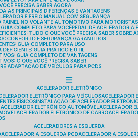
E VOCÊ PRECISA SABER AGORA
DA AS PRINCIPAIS DIFERENÇAS E VANTAGENS
ELERADOR E FREIO MANUAL COM SEGURANÇA
DO PAINEL NO VOLANTE AUTOMOTIVO PARA MOTORISTA
O GUIA COMPLETO PARA VOCÊ
PEDAL DE ACELERADOR À 
FICIENTES: TUDO O QUE VOCÊ PRECISA SABER SOBRE A
ROS: CONFORTO E SEGURANÇA GARANTIDOS
IENTES: GUIA COMPLETO PARA USO
DEFICIENTE: GUIA PRÁTICO E ÚTIL
TIVOS: GUIA COMPLETO DE VANTAGENS
IVOS: O QUE VOCÊ PRECISA SABER
BRE ADAPTAÇÃO DE VEÍCULOS PARA PCDS
ACELERADOR ELETRÔNICO
ACELERADOR ELETRÔNICO PARA VEÍCULOS
ACELERADOR 
ENTES FÍSICOS
INSTALAÇÃO DE ACELERADOR ELETRÔNI
O
ACELERADOR ELETRÔNICO AUTOMÓVEL
ACELERADOR E
OMÓVEL
ACELERADOR ELETRÔNICO DE CARRO
ACELERAD
OS
ACELERADORES A ESQUERDA
O
ACELERADOR A ESQUERDA PCD
ACELERADOR A ESQUE