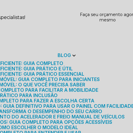
Faça seu orçamento ago
ecialistas!
mesmo
BLOG
EFICIENTE: GUIA COMPLETO
ICIENTE: GUIA PRÁTICO E ÚTIL
FICIENTE: GUIA PRÁTICO ESSENCIAL
MÓVEL: GUIA COMPLETO PARA INICIANTES
MÓVEL: O QUE VOCÊ PRECISA SABER
 COMPLETO PARA FACILITAR A MOBILIDADE
 PRÁTICO PARA INCLUSÃO
OMPLETO PARA FAZER A ESCOLHA CERTA
GUIA DEFINITIVO PARA USAR O PAINEL COM FACILIDAD
RANSFORMA O DESEMPENHO DO SEU CARRO
NTO DO ACELERADOR E FREIO MANUAL DE VEÍCULOS
ICOS: GUIA COMPLETO PARA OPÇÕES ACESSÍVEIS
COMO ESCOLHER O MODELO IDEAL
 COMPLETO PARA ENTENDER E USAR