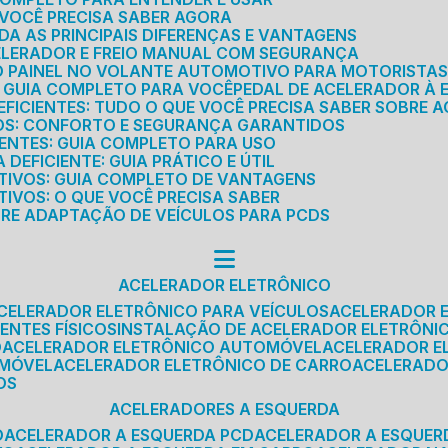
E VOCÊ PRECISA SABER AGORA
DA AS PRINCIPAIS DIFERENÇAS E VANTAGENS
ELERADOR E FREIO MANUAL COM SEGURANÇA
DO PAINEL NO VOLANTE AUTOMOTIVO PARA MOTORISTA
O GUIA COMPLETO PARA VOCÊ
PEDAL DE ACELERADOR À 
FICIENTES: TUDO O QUE VOCÊ PRECISA SABER SOBRE A
ROS: CONFORTO E SEGURANÇA GARANTIDOS
IENTES: GUIA COMPLETO PARA USO
DEFICIENTE: GUIA PRÁTICO E ÚTIL
TIVOS: GUIA COMPLETO DE VANTAGENS
IVOS: O QUE VOCÊ PRECISA SABER
BRE ADAPTAÇÃO DE VEÍCULOS PARA PCDS
ACELERADOR ELETRÔNICO
ACELERADOR ELETRÔNICO PARA VEÍCULOS
ACELERADOR 
ENTES FÍSICOS
INSTALAÇÃO DE ACELERADOR ELETRÔNI
O
ACELERADOR ELETRÔNICO AUTOMÓVEL
ACELERADOR E
OMÓVEL
ACELERADOR ELETRÔNICO DE CARRO
ACELERAD
OS
ACELERADORES A ESQUERDA
O
ACELERADOR A ESQUERDA PCD
ACELERADOR A ESQUE