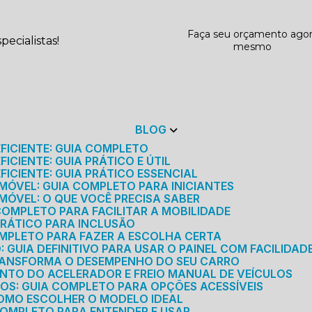
Faça seu orçamento ago
ecialistas!
mesmo
BLOG
EFICIENTE: GUIA COMPLETO
ICIENTE: GUIA PRÁTICO E ÚTIL
FICIENTE: GUIA PRÁTICO ESSENCIAL
MÓVEL: GUIA COMPLETO PARA INICIANTES
MÓVEL: O QUE VOCÊ PRECISA SABER
 COMPLETO PARA FACILITAR A MOBILIDADE
 PRÁTICO PARA INCLUSÃO
OMPLETO PARA FAZER A ESCOLHA CERTA
GUIA DEFINITIVO PARA USAR O PAINEL COM FACILIDAD
RANSFORMA O DESEMPENHO DO SEU CARRO
NTO DO ACELERADOR E FREIO MANUAL DE VEÍCULOS
ICOS: GUIA COMPLETO PARA OPÇÕES ACESSÍVEIS
COMO ESCOLHER O MODELO IDEAL
 COMPLETO PARA ENTENDER E USAR