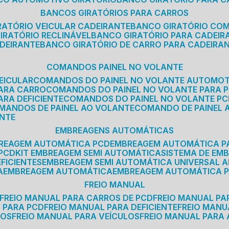
BANCOS GIRATÓRIOS PARA CARROS
IRATÓRIO VEICULAR CADEIRANTE
BANCO GIRATÓRIO CO
GIRATÓRIO RECLINÁVEL
BANCO GIRATÓRIO PARA CADEIR
ADEIRANTE
BANCO GIRATÓRIO DE CARRO PARA CADEIRA
COMANDOS PAINEL NO VOLANTE
EICULAR
COMANDOS DO PAINEL NO VOLANTE AUTOMO
PARA CARRO
COMANDOS DO PAINEL NO VOLANTE PARA 
ARA DEFICIENTE
COMANDOS DO PAINEL NO VOLANTE P
OMANDOS DE PAINEL AO VOLANTE
COMANDO DE PAINEL
ANTE
EMBREAGENS AUTOMÁTICAS
BREAGEM AUTOMÁTICA PCD
EMBREAGEM AUTOMÁTICA P
 PCD
KIT EMBREAGEM SEMI AUTOMÁTICA
SISTEMA DE E
FICIENTES
EMBREAGEM SEMI AUTOMÁTICA UNIVERSAL A
A
EMBREAGEM AUTOMÁTICA
EMBREAGEM AUTOMÁTICA P
FREIO MANUAL
FREIO MANUAL PARA CARROS DE PCD
FREIO MANUAL PA
L PARA PCD
FREIO MANUAL PARA DEFICIENTE
FREIO MAN
COS
FREIO MANUAL PARA VEÍCULOS
FREIO MANUAL PARA