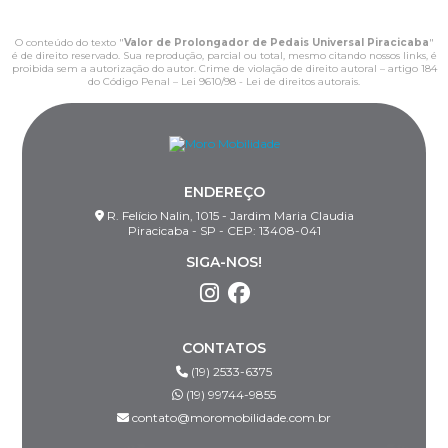
O conteúdo do texto "
Valor de Prolongador de Pedais Universal Piracicaba
"
é de direito reservado. Sua reprodução, parcial ou total, mesmo citando nossos links, é
proibida sem a autorização do autor. Crime de violação de direito autoral – artigo 184
do Código Penal –
Lei 9610/98 - Lei de direitos autorais
.
ENDEREÇO
R. Felício Nalin, 1015 - Jardim Maria Claudia
Piracicaba - SP - CEP: 13408-041
SIGA-NOS!
CONTATOS
(19) 2533-6375
(19) 99744-9855
contato@moromobilidade.com.br